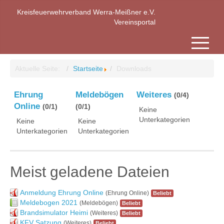
Kreisfeuerwehrverband Werra-Meißner e.V.
Vereinsportal
Aktuelle Seite:
Startseite
Downloads
Ehrung
Meldebögen
Weiteres
(0/4)
Online
(0/1)
(0/1)
Keine
Unterkategorien
Keine
Keine
Unterkategorien
Unterkategorien
Meist geladene Dateien
Anmeldung Ehrung Online
(Ehrung Online)
Beliebt
Meldebogen 2021
(Meldebögen)
Beliebt
Brandsimulator Heimi
(Weiteres)
Beliebt
KFV Satzung
(Weiteres)
Beliebt