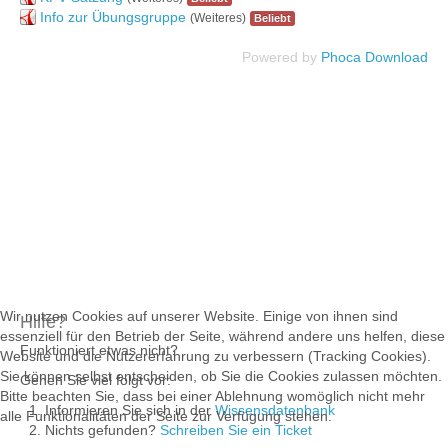
Info zur Übungsgruppe
(Weiteres)
Beliebt
Powered by
Phoca Download
Wir nutzen Cookies auf unserer Website. Einige von ihnen sind
Hilfe?
essenziell für den Betrieb der Seite, während andere uns helfen, diese
Funktioniert etwas nicht?
Website und die Nutzererfahrung zu verbessern (Tracking Cookies).
Sie können selbst entscheiden, ob Sie die Cookies zulassen möchten.
Gehen Sie viel folgt vor:
Bitte beachten Sie, dass bei einer Ablehnung womöglich nicht mehr
Informieren Sie sich in der
Wissensdatenbank
alle Funktionalitäten der Seite zur Verfügung stehen.
Nichts gefunden?
Schreiben Sie ein Ticket